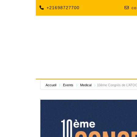
+21698727700
co
Accueil
Events
Medical
10ème Congrès de L’ATO