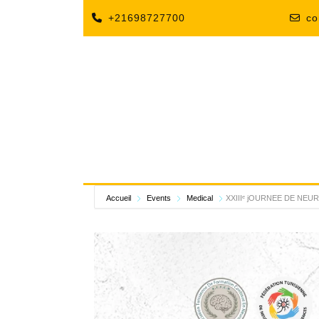
+21698727700
co
Accueil
Events
Medical
XXIIIᵉ jOURNEE DE NE